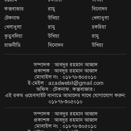
Photo Editing | Ak Film Multimedia
কক্সবাজার
রামু
বিনোদন
টেকনাফ
উখিয়া
খেলাধুলা
ফাইনাল ঘিরে উত্তেজনা: যে রেফারিদের নিয়ে
খেলাধুলা
রামু
চকরিয়া
আপত্তি মোহামেডানের
কুতুবদিয়া
উখিয়া
রামু
রাজনীতি
বিনোদন
উখিয়া
বিশ্বকাপের আগে যুক্তরাষ্ট্রের কাছে লজ্জার হার
বাংলাদেশের
সম্পাদক : আবদুর রহমান আজাদ
প্রকাশক : আবদুর রহমান আজাদ
মোবাইল নং : ০১৮৭৮৩০৫০১০
ই-মেইল : azadwebit@gmail.com
অফিস : টেকনাফ, কক্সবাজার।
এই রকম ওয়েবসাইট বানাতে আমাদের সাথে যোগাযোগ করুন:
০১৮৭৮৩০৫০১০
সম্পাদক : আবদুর রহমান আজাদ
প্রকাশক : আবদুর রহমান আজাদ
মোবাইল নং : ০১৮৭৮৩০৫০১০