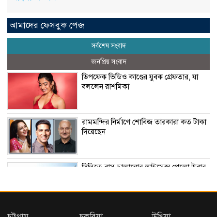
আমাদের ফেসবুক পেজ
সর্বশেষ সংবাদ
জনপ্রিয় সংবাদ
ডিপফেক ভিডিও কাণ্ডের যুবক গ্রেফতার, যা
বললেন রাশমিকা
রামমন্দির নির্মাণে শোবিজ তারকারা কত টাকা
দিয়েছেন
দিল্লিতে বাস চালানোর লাইসেন্স পেলো উবার
এআই দিয়ে ছবি ইডিট | Ai | Adobe Firefly
চট্টগ্রাম
চকরিয়া
উখিয়া