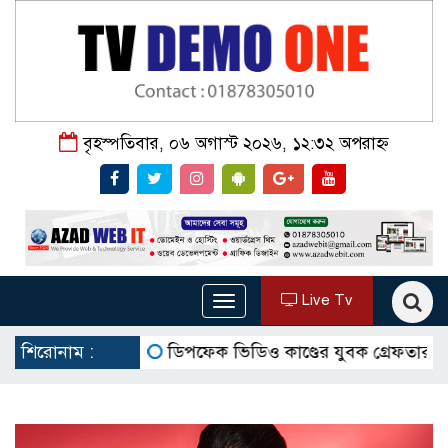
বৃহস্পতিবার, ০৬ অগাস্ট ২০২৬, ১২:৩২ অপরাহ্ন
Live Tv
Toggle
navigation
শিরোনাম :
ডিপফেক ভিডিও কাণ্ডের যুবক গ্রেফতার, যা