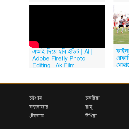
ফাইনা
এআই দিয়ে ছবি ইডিট | Ai |
রেফার
Adobe Firefly Photo
মোহা
Editing | Ak Film
Multimedia
চট্টগ্রাম
চকরিয়া
কক্সবাজার
রামু
টেকনাফ
উখিয়া