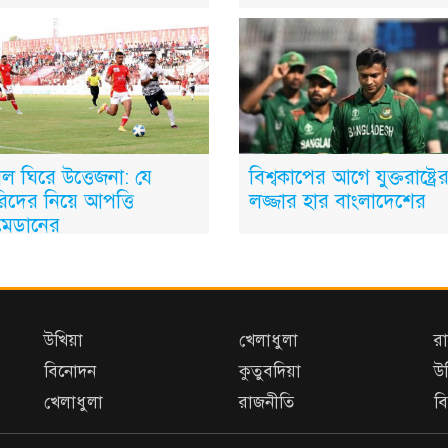
ল ঘিরে উত্তেজনা: যে
বিশ্বকাপের আগে যুক্তরাষ্ট্র
িদের নিয়ে আপত্তি
লজ্জার হার বাংলাদেশের
মেডানের
উখিয়া
খেলাধুলা
রা
বিনোদন
কুতুবদিয়া
উ
খেলাধুলা
রাজনীতি
ব