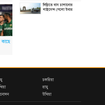
দিল্লিতে বাস চালানোর
লাইসেন্স পেলো উবার
এআই দিয়ে ছবি ইডিট | Ai |
Adobe Firefly Photo
Editing | Ak Film
Multimedia
ের কাছে
ফাইনাল ঘিরে উত্তেজনা: যে
রেফারিদের নিয়ে আপত্তি
মোহামেডানের
বিশ্বকাপের আগে যুক্তরাষ্ট্রের
কাছে লজ্জার হার
বাংলাদেশের
মু
চকরিয়া
খিয়া
রামু
িনোদন
উখিয়া