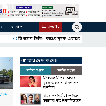
Live Tv
িয়া
আরো
ডিপফেক ভিডিও কাণ্ডের যুবক গ্রেফতার, যা বললেন রাশ
আমাদের ফেসবুক পেজ
সর্বশেষ সংবাদ
জনপ্রিয় সংবাদ
ডিপফেক ভিডিও কাণ্ডের
যুবক গ্রেফতার, যা বললেন
রাশমিকা
েন্স
রামমন্দির নির্মাণে শোবিজ
তারকারা কত টাকা দিয়েছেন