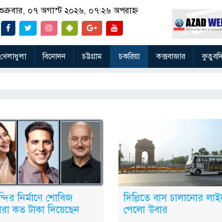
শুক্রবার, ০৭ অগাস্ট ২০২৬, ০৭:২৬ অপরাহ্ন
খেলাধুলা
বিনোদন
চট্টগ্রাম
চকরিয়া
কক্সবাজার
কুতুবদ
্দির নির্মাণে শোবিজ
দিল্লিতে বাস চালানোর লাইস
ারা কত টাকা দিয়েছেন
পেলো উবার