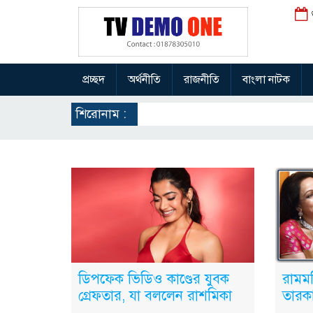
প্রচ্ছদ
অর্থনীতি
রাজনীতি
বাংলা নাটক
শিরোনাম :
ডিপফেক ভিডিও কাণ্ডের যুবক
রামমন
গ্রেফতার, যা বললেন রাশমিকা
তারক